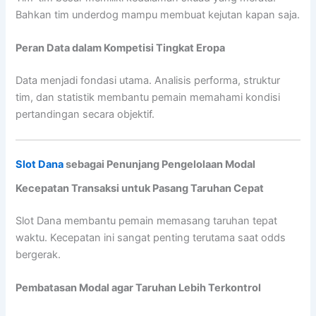
Bahkan tim underdog mampu membuat kejutan kapan saja.
Peran Data dalam Kompetisi Tingkat Eropa
Data menjadi fondasi utama. Analisis performa, struktur
tim, dan statistik membantu pemain memahami kondisi
pertandingan secara objektif.
Slot Dana
sebagai Penunjang Pengelolaan Modal
Kecepatan Transaksi untuk Pasang Taruhan Cepat
Slot Dana membantu pemain memasang taruhan tepat
waktu. Kecepatan ini sangat penting terutama saat odds
bergerak.
Pembatasan Modal agar Taruhan Lebih Terkontrol