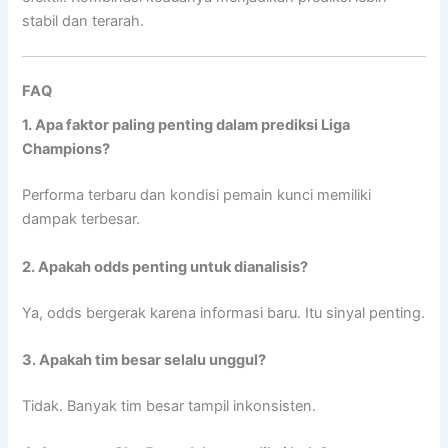
stabil dan terarah.
FAQ
1. Apa faktor paling penting dalam prediksi Liga
Champions?
Performa terbaru dan kondisi pemain kunci memiliki
dampak terbesar.
2. Apakah odds penting untuk dianalisis?
Ya, odds bergerak karena informasi baru. Itu sinyal penting.
3. Apakah tim besar selalu unggul?
Tidak. Banyak tim besar tampil inkonsisten.