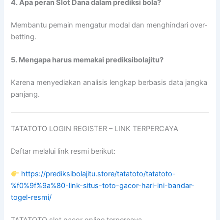
4. Apa peran Slot Dana dalam prediksi bola?
Membantu pemain mengatur modal dan menghindari over-
betting.
5. Mengapa harus memakai prediksibolajitu?
Karena menyediakan analisis lengkap berbasis data jangka
panjang.
TATATOTO LOGIN REGISTER – LINK TERPERCAYA
Daftar melalui link resmi berikut:
https://prediksibolajitu.store/tatatoto/tatatoto-
%f0%9f%9a%80-link-situs-toto-gacor-hari-ini-bandar-
togel-resmi/