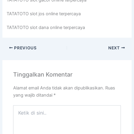
TATATOTO slot gacor online terpercaya
TATATOTO slot jos online terpercaya
TATATOTO slot dana online terpercaya
PREVIOUS
NEXT
Tinggalkan Komentar
Alamat email Anda tidak akan dipublikasikan.
Ruas
yang wajib ditandai
*
Ketik
di
sini..