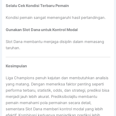
Selalu Cek Kondisi Terbaru Pemain
Kondisi pemain sangat memengaruhi hasil pertandingan.
Gunakan Slot Dana untuk Kontrol Modal
Slot Dana membantu menjaga disiplin dalam memasang
taruhan.
Kesimpulan
Liga Champions penuh kejutan dan membutuhkan analisis
yang matang. Dengan memeriksa faktor penting seperti
performa terbaru, statistik, odds, dan strategi, prediksi bisa
menjadi jauh lebih akurat. Prediksibolajitu membantu
pemain memahami pola permainan secara detail,
sementara Slot Dana memberi kontrol modal yang lebih
efektif. Kombinasi keduanya menjadikan prediksi lebih