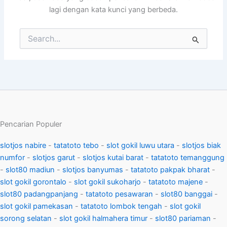
lagi dengan kata kunci yang berbeda.
Cari
untuk:
Pencarian Populer
slotjos nabire
-
tatatoto tebo
-
slot gokil luwu utara
-
slotjos biak
numfor
-
slotjos garut
-
slotjos kutai barat
-
tatatoto temanggung
-
slot80 madiun
-
slotjos banyumas
-
tatatoto pakpak bharat
-
slot gokil gorontalo
-
slot gokil sukoharjo
-
tatatoto majene
-
slot80 padangpanjang
-
tatatoto pesawaran
-
slot80 banggai
-
slot gokil pamekasan
-
tatatoto lombok tengah
-
slot gokil
sorong selatan
-
slot gokil halmahera timur
-
slot80 pariaman
-