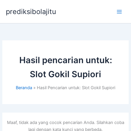
Lewati
prediksibolajitu
ke
konten
Hasil pencarian untuk:
Slot Gokil Supiori
Beranda
Hasil Pencarian untuk: Slot Gokil Supiori
Maaf, tidak ada yang cocok pencarian Anda. Silahkan coba
lagi dengan kata kunci yang berbeda.