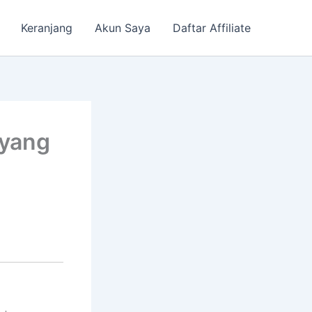
Keranjang
Akun Saya
Daftar Affiliate
 yang