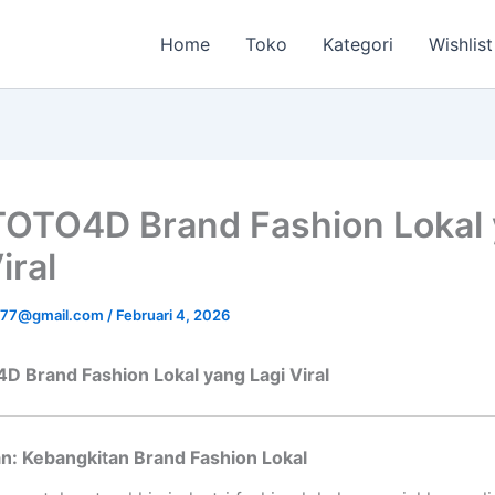
Home
Toko
Kategori
Wishlist
OTO4D Brand Fashion Lokal
iral
u777@gmail.com
/
Februari 4, 2026
 Brand Fashion Lokal yang Lagi Viral
n: Kebangkitan Brand Fashion Lokal