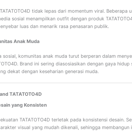
 TATATOTO4D tidak lepas dari momentum viral. Beberapa 
edia sosial menampilkan outfit dengan produk TATATOTO
nyebar luas dan menarik rasa penasaran publik.
nitas Anak Muda
a sosial, komunitas anak muda turut berperan dalam meny
TO4D. Brand ini sering diasosiasikan dengan gaya hidup 
ang dekat dengan keseharian generasi muda.
Brand TATATOTO4D
esain yang Konsisten
kekuatan TATATOTO4D terletak pada konsistensi desain. Se
akter visual yang mudah dikenali, sehingga membangun i