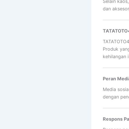
Selain kaos
dan aksesor
TATATOTO4
TATATOTO4D
Produk yang
kehilangan i
Peran Medi
Media sosia
dengan peng
Respons P