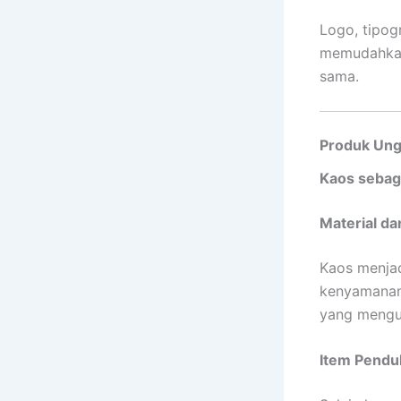
Logo, tipog
memudahkan
sama.
Produk Un
Kaos sebag
Material d
Kaos menja
kenyamanan
yang mengu
Item Pendu