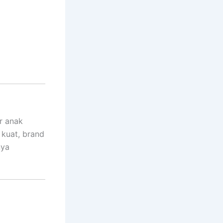
r anak
 kuat, brand
nya