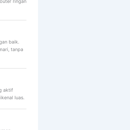
outer ringan
an baik.
ari, tanpa
 aktif
kenal luas.