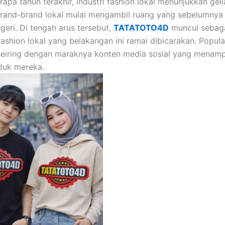
apa tahun terakhir, industri fashion lokal menunjukkan gel
 Brand-brand lokal mulai mengambil ruang yang sebelumnya
egeri. Di tengah arus tersebut,
TATATOTO4D
muncul sebaga
fashion lokal yang belakangan ini ramai dibicarakan. Popula
eiring dengan maraknya konten media sosial yang menamp
duk mereka.