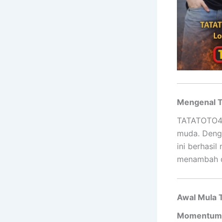
Mengenal 
TATATOTO4D 
muda. Denga
ini berhasi
menambah da
Awal Mula 
Momentum V