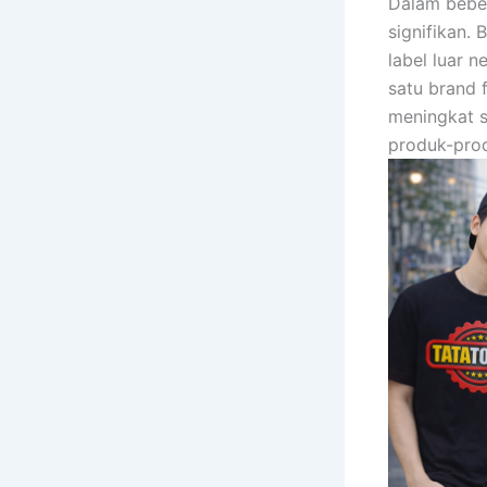
Dalam beber
signifikan.
label luar n
satu brand 
meningkat s
produk-pro