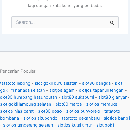
lagi dengan kata kunci yang berbeda.
Cari
untuk:
Pencarian Populer
tatatoto lebong
-
slot gokil buru selatan
-
slot80 bangka
-
slot
gokil minahasa selatan
-
slotjos agam
-
slotjos tapanuli tengah
-
slot80 humbang hasundutan
-
slot80 sukabumi
-
slot80 gianyar
-
slot gokil lampung selatan
-
slot80 maros
-
slotjos merauke
-
slotjos nias barat
-
slot80 poso
-
slotjos purworejo
-
tatatoto
bombana
-
slotjos situbondo
-
tatatoto pekanbaru
-
slotjos bangli
-
slotjos tangerang selatan
-
slotjos kutai timur
-
slot gokil