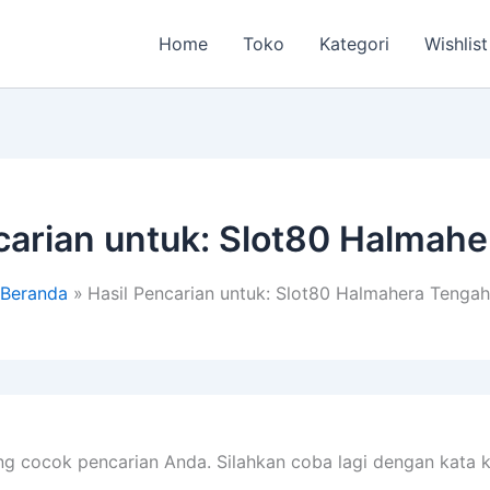
Home
Toko
Kategori
Wishlist
carian untuk:
Slot80 Halmahe
Beranda
Hasil Pencarian untuk: Slot80 Halmahera Tenga
ng cocok pencarian Anda. Silahkan coba lagi dengan kata 