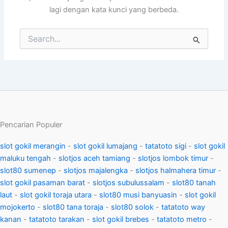
lagi dengan kata kunci yang berbeda.
Cari
untuk:
Pencarian Populer
slot gokil merangin
-
slot gokil lumajang
-
tatatoto sigi
-
slot gokil
maluku tengah
-
slotjos aceh tamiang
-
slotjos lombok timur
-
slot80 sumenep
-
slotjos majalengka
-
slotjos halmahera timur
-
slot gokil pasaman barat
-
slotjos subulussalam
-
slot80 tanah
laut
-
slot gokil toraja utara
-
slot80 musi banyuasin
-
slot gokil
mojokerto
-
slot80 tana toraja
-
slot80 solok
-
tatatoto way
kanan
-
tatatoto tarakan
-
slot gokil brebes
-
tatatoto metro
-