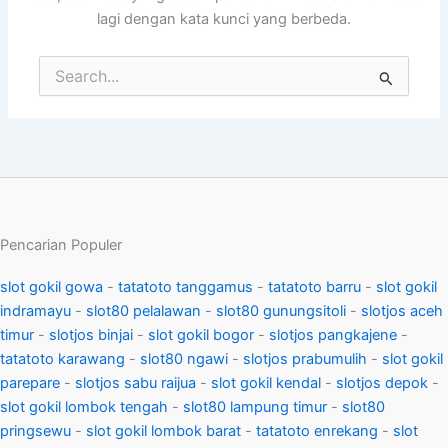
lagi dengan kata kunci yang berbeda.
Cari
untuk:
Pencarian Populer
slot gokil gowa
-
tatatoto tanggamus
-
tatatoto barru
-
slot gokil
indramayu
-
slot80 pelalawan
-
slot80 gunungsitoli
-
slotjos aceh
timur
-
slotjos binjai
-
slot gokil bogor
-
slotjos pangkajene
-
tatatoto karawang
-
slot80 ngawi
-
slotjos prabumulih
-
slot gokil
parepare
-
slotjos sabu raijua
-
slot gokil kendal
-
slotjos depok
-
slot gokil lombok tengah
-
slot80 lampung timur
-
slot80
pringsewu
-
slot gokil lombok barat
-
tatatoto enrekang
-
slot