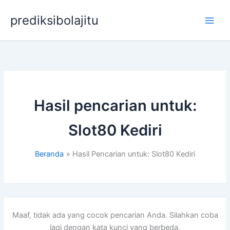
Lewati
prediksibolajitu
ke
konten
Hasil pencarian untuk:
Slot80 Kediri
Beranda
Hasil Pencarian untuk: Slot80 Kediri
Maaf, tidak ada yang cocok pencarian Anda. Silahkan coba
lagi dengan kata kunci yang berbeda.