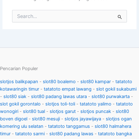
Cari
untuk:
Pencarian Populer
slotjos balikpapan
-
slot80 boalemo
-
slot80 kampar
-
tatatoto
kotawaringin timur
-
tatatoto empat lawang
-
slot gokil sukabumi
-
slot80 siak
-
slot80 padang lawas utara
-
slot80 purwakarta
-
slot gokil gorontalo
-
slotjos toli-toli
-
tatatoto yalimo
-
tatatoto
wonogiri
-
slot80 tual
-
slotjos garut
-
slotjos puncak
-
slot80
boven digoel
-
slot80 mesuji
-
slotjos jayawijaya
-
slotjos ogan
komering ulu selatan
-
tatatoto tanggamus
-
slot80 halmahera
timur
-
tatatoto sarmi
-
slot80 padang lawas
-
tatatoto bangka