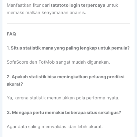
Manfaatkan fitur dari
tatatoto login terpercaya
untuk
memaksimalkan kenyamanan analisis.
FAQ
1. Situs statistik mana yang paling lengkap untuk pemula?
SofaScore dan FotMob sangat mudah digunakan.
2. Apakah statistik bisa meningkatkan peluang prediksi
akurat?
Ya, karena statistik menunjukkan pola performa nyata.
3. Mengapa perlu memakai beberapa situs sekaligus?
Agar data saling memvalidasi dan lebih akurat.