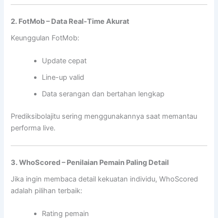
2. FotMob – Data Real-Time Akurat
Keunggulan FotMob:
Update cepat
Line-up valid
Data serangan dan bertahan lengkap
Prediksibolajitu sering menggunakannya saat memantau
performa live.
3. WhoScored – Penilaian Pemain Paling Detail
Jika ingin membaca detail kekuatan individu, WhoScored
adalah pilihan terbaik:
Rating pemain