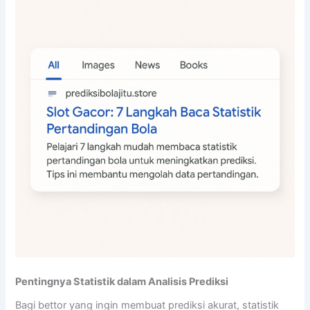
Pentingnya Statistik dalam Analisis Prediksi
Bagi bettor yang ingin membuat prediksi akurat, statistik