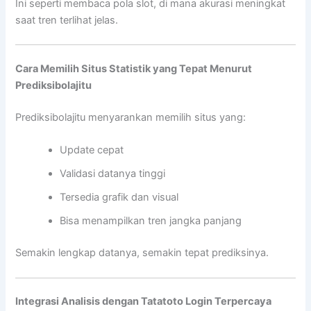
Ini seperti membaca pola slot, di mana akurasi meningkat
saat tren terlihat jelas.
Cara Memilih Situs Statistik yang Tepat Menurut
Prediksibolajitu
Prediksibolajitu menyarankan memilih situs yang:
Update cepat
Validasi datanya tinggi
Tersedia grafik dan visual
Bisa menampilkan tren jangka panjang
Semakin lengkap datanya, semakin tepat prediksinya.
Integrasi Analisis dengan Tatatoto Login Terpercaya