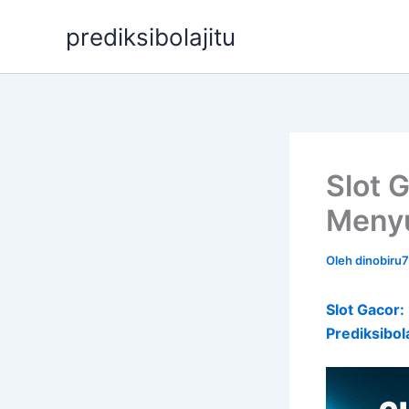
Lewati
prediksibolajitu
ke
konten
Slot G
Menyu
Oleh
dinobir
Slot Gacor:
Prediksibola