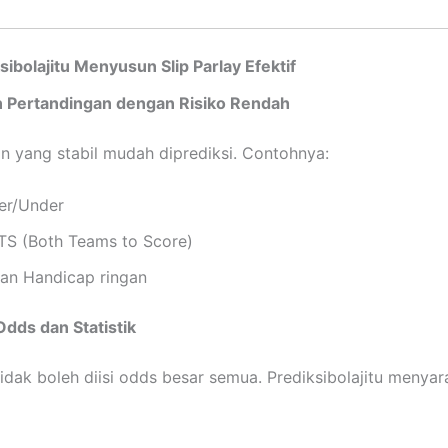
sibolajitu Menyusun Slip Parlay Efektif
an Pertandingan dengan Risiko Rendah
n yang stabil mudah diprediksi. Contohnya:
er/Under
TS (Both Teams to Score)
ian Handicap ringan
dds dan Statistik
 tidak boleh diisi odds besar semua. Prediksibolajitu menya