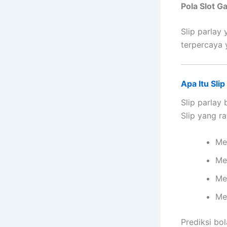
Pola Slot G
Slip parlay 
terpercaya 
Apa Itu Sli
Slip parlay
Slip yang r
Me
Me
Me
Men
Prediksi bo