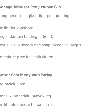
 Sebagai Mindset Penyusunan Slip
 yang gacor mengikuti tiga pola penting:
milih tim konsisten
nghindari pertandingan 50:50
nyusun slip secara bertahap, bukan sekaligus
 membuat prediksi lebih akurat.
Bettor Saat Menyusun Parlay
ng melakukan:
masukkan terlalu banyak leg
ilih odds tinggi tanpa analisis