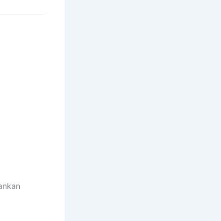
rankan