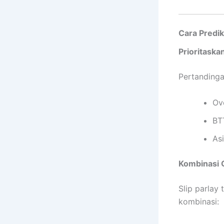
Cara Predik
Prioritask
Pertandinga
Ov
BT
As
Kombinasi O
Slip parlay
kombinasi: