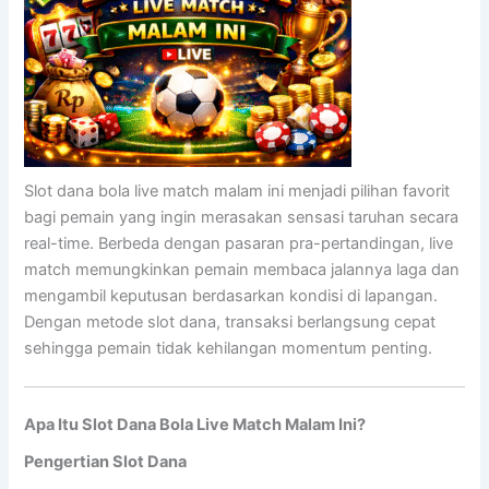
Slot dana bola live match malam ini menjadi pilihan favorit
bagi pemain yang ingin merasakan sensasi taruhan secara
real-time. Berbeda dengan pasaran pra-pertandingan, live
match memungkinkan pemain membaca jalannya laga dan
mengambil keputusan berdasarkan kondisi di lapangan.
Dengan metode slot dana, transaksi berlangsung cepat
sehingga pemain tidak kehilangan momentum penting.
Apa Itu Slot Dana Bola Live Match Malam Ini?
Pengertian Slot Dana