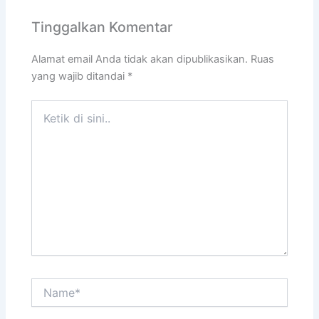
Tinggalkan Komentar
Alamat email Anda tidak akan dipublikasikan.
Ruas
yang wajib ditandai
*
Ketik
di
sini..
Name*