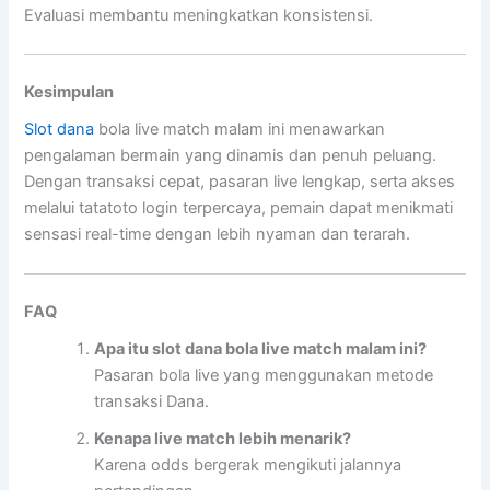
Evaluasi membantu meningkatkan konsistensi.
Kesimpulan
Slot dana
bola live match malam ini menawarkan
pengalaman bermain yang dinamis dan penuh peluang.
Dengan transaksi cepat, pasaran live lengkap, serta akses
melalui tatatoto login terpercaya, pemain dapat menikmati
sensasi real-time dengan lebih nyaman dan terarah.
FAQ
Apa itu slot dana bola live match malam ini?
Pasaran bola live yang menggunakan metode
transaksi Dana.
Kenapa live match lebih menarik?
Karena odds bergerak mengikuti jalannya