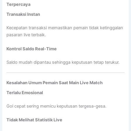
Terpercaya
Transaksi Instan
Kecepatan transaksi memastikan pemain tidak ketinggalan
pasaran live terbaik.
Kontrol Saldo Real-Time
Saldo mudah dipantau sehingga keputusan tetap terukur.
Kesalahan Umum Pemain Saat Main Live Match
Terlalu Emosional
Gol cepat sering memicu keputusan tergesa-gesa.
Tidak Melihat Statistik Live