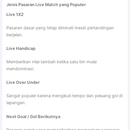
Jenis Pasaran Live Match yang Populer
Live 1X2
Pasaran dasar yang tetap diminati meski pertandingan
berjalan.
Live Handicap
Memberikan nilai tambah ketika satu tim mulai
mendominasi.
Live Over Under
Sangat populer karena mengikuti tempo dan peluang gol di
lapangan.
Next Goal / Gol Berikutnya
Pasaran cepat yang memanfaatkan momentum serangan.