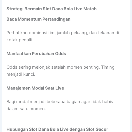
Strategi Bermain Slot Dana Bola Live Match
Baca Momentum Pertandingan
Perhatikan dominasi tim, jumlah peluang, dan tekanan di
kotak penalti.
Manfaatkan Perubahan Odds
Odds sering melonjak setelah momen penting. Timing
menjadi kunci.
Manajemen Modal Saat Live
Bagi modal menjadi beberapa bagian agar tidak habis
dalam satu momen.
Hubungan Slot Dana Bola Live dengan Slot Gacor