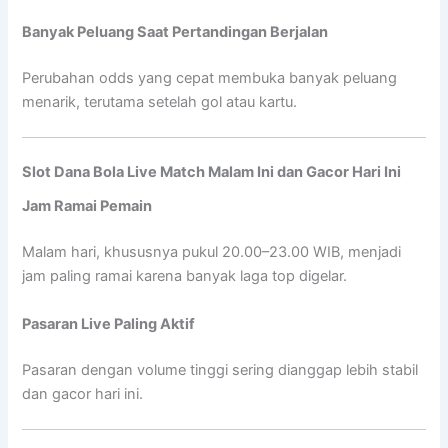
Banyak Peluang Saat Pertandingan Berjalan
Perubahan odds yang cepat membuka banyak peluang
menarik, terutama setelah gol atau kartu.
Slot Dana Bola Live Match Malam Ini dan Gacor Hari Ini
Jam Ramai Pemain
Malam hari, khususnya pukul 20.00–23.00 WIB, menjadi
jam paling ramai karena banyak laga top digelar.
Pasaran Live Paling Aktif
Pasaran dengan volume tinggi sering dianggap lebih stabil
dan gacor hari ini.