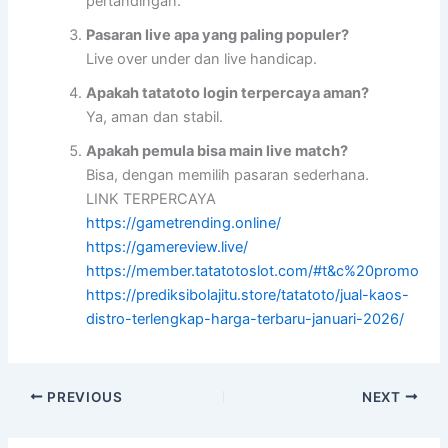
pertandingan.
Pasaran live apa yang paling populer?
Live over under dan live handicap.
Apakah tatatoto login terpercaya aman?
Ya, aman dan stabil.
Apakah pemula bisa main live match?
Bisa, dengan memilih pasaran sederhana.
LINK TERPERCAYA
https://gametrending.online/
https://gamereview.live/
https://member.tatatotoslot.com/#t&c%20promo
https://prediksibolajitu.store/tatatoto/jual-kaos-
distro-terlengkap-harga-terbaru-januari-2026/
PREVIOUS
NEXT