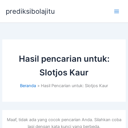
Lewati
prediksibolajitu
ke
konten
Hasil pencarian untuk:
Slotjos Kaur
Beranda
Hasil Pencarian untuk: Slotjos Kaur
Maaf, tidak ada yang cocok pencarian Anda. Silahkan coba
lagi dengan kata kunci yang berbeda.