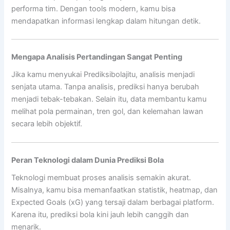
performa tim. Dengan tools modern, kamu bisa
mendapatkan informasi lengkap dalam hitungan detik.
Mengapa Analisis Pertandingan Sangat Penting
Jika kamu menyukai Prediksibolajitu, analisis menjadi
senjata utama. Tanpa analisis, prediksi hanya berubah
menjadi tebak-tebakan. Selain itu, data membantu kamu
melihat pola permainan, tren gol, dan kelemahan lawan
secara lebih objektif.
Peran Teknologi dalam Dunia Prediksi Bola
Teknologi membuat proses analisis semakin akurat.
Misalnya, kamu bisa memanfaatkan statistik, heatmap, dan
Expected Goals (xG) yang tersaji dalam berbagai platform.
Karena itu, prediksi bola kini jauh lebih canggih dan
menarik.