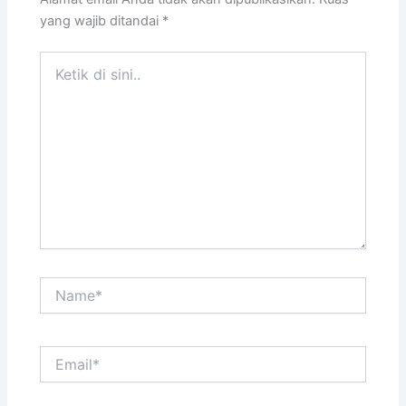
yang wajib ditandai
*
Ketik
di
sini..
Name*
Email*