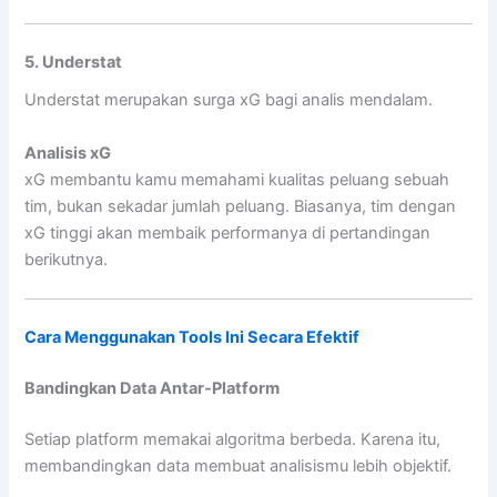
5. Understat
Understat merupakan surga xG bagi analis mendalam.
Analisis xG
xG membantu kamu memahami kualitas peluang sebuah
tim, bukan sekadar jumlah peluang. Biasanya, tim dengan
xG tinggi akan membaik performanya di pertandingan
berikutnya.
Cara Menggunakan Tools Ini Secara Efektif
Bandingkan Data Antar-Platform
Setiap platform memakai algoritma berbeda. Karena itu,
membandingkan data membuat analisismu lebih objektif.