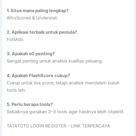
1. Situs mana paling lengkap?
WhoScored & Understat.
2. Aplikasi terbaik untuk pemula?
FotMob.
3. Apakah xG penting?
Sangat penting untuk analisis kualitas peluang.
4. Apakah FlashScore cukup?
Cukup untuk live score, tetapi analisis mendalam butuh
tools lain.
5. Perlu berapa tools?
Sebaiknya gunakan 2–3 tools agar hasilnya lebih objektif.
TATATOTO LOGIN REGISTER – LINK TERPERCAYA