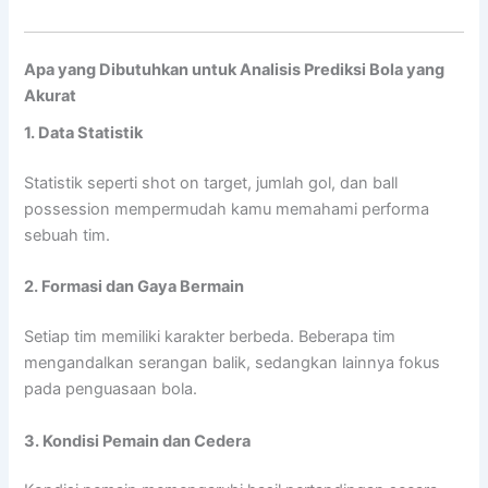
Apa yang Dibutuhkan untuk Analisis Prediksi Bola yang
Akurat
1. Data Statistik
Statistik seperti shot on target, jumlah gol, dan ball
possession mempermudah kamu memahami performa
sebuah tim.
2. Formasi dan Gaya Bermain
Setiap tim memiliki karakter berbeda. Beberapa tim
mengandalkan serangan balik, sedangkan lainnya fokus
pada penguasaan bola.
3. Kondisi Pemain dan Cedera