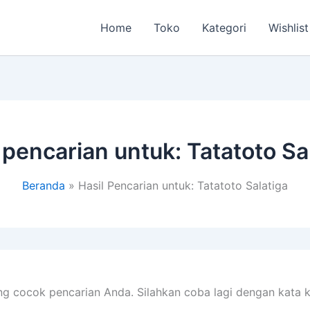
Home
Toko
Kategori
Wishlist
 pencarian untuk:
Tatatoto Sa
Beranda
Hasil Pencarian untuk: Tatatoto Salatiga
ng cocok pencarian Anda. Silahkan coba lagi dengan kata 