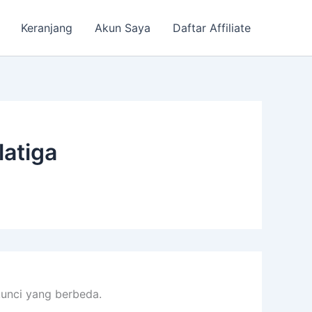
Keranjang
Akun Saya
Daftar Affiliate
latiga
kunci yang berbeda.