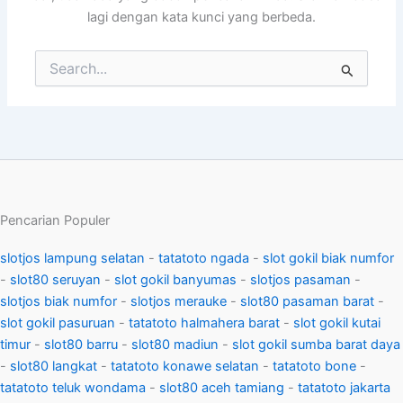
lagi dengan kata kunci yang berbeda.
Cari
untuk:
Pencarian Populer
slotjos lampung selatan
-
tatatoto ngada
-
slot gokil biak numfor
-
slot80 seruyan
-
slot gokil banyumas
-
slotjos pasaman
-
slotjos biak numfor
-
slotjos merauke
-
slot80 pasaman barat
-
slot gokil pasuruan
-
tatatoto halmahera barat
-
slot gokil kutai
timur
-
slot80 barru
-
slot80 madiun
-
slot gokil sumba barat daya
-
slot80 langkat
-
tatatoto konawe selatan
-
tatatoto bone
-
tatatoto teluk wondama
-
slot80 aceh tamiang
-
tatatoto jakarta