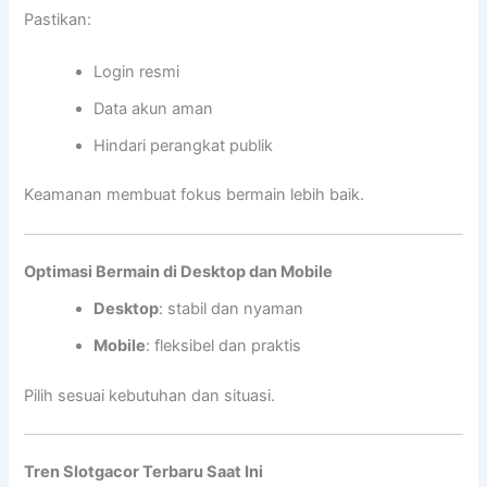
Pastikan:
Login resmi
Data akun aman
Hindari perangkat publik
Keamanan membuat fokus bermain lebih baik.
Optimasi Bermain di Desktop dan Mobile
Desktop
: stabil dan nyaman
Mobile
: fleksibel dan praktis
Pilih sesuai kebutuhan dan situasi.
Tren Slotgacor Terbaru Saat Ini