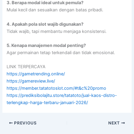
3. Berapa modal ideal untuk pemula?
Mulai kecil dan sesuaikan dengan batas pribadi.
4. Apakah pola slot wajib digunakan?
Tidak wajib, tapi membantu menjaga konsistensi.
5. Kenapa manajemen modal penting?
Agar permainan tetap terkendali dan tidak emosional.
LINK TERPERCAYA
https://gametrending.online/
https://gamereview.live/
https://member.tatatotoslot.com/#t&c%20promo
https://prediksibolajitu.store/tatatoto/jual-kaos-distro-
terlengkap-harga-terbaru-januari-2026/
PREVIOUS
NEXT