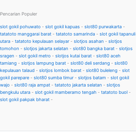
Pencarian Populer
slot gokil pohuwato
-
slot gokil kapuas
-
slot80 purwakarta
-
tatatoto manggarai barat
-
tatatoto samarinda
-
slot gokil tapanuli
utara
-
tatatoto kepulauan selayar
-
slotjos asahan
-
slotjos
tomohon
-
slotjos jakarta selatan
-
slot80 bangka barat
-
slotjos
sragen
-
slot gokil metro
-
slotjos kutai barat
-
slot80 aceh
tamiang
-
slotjos lampung barat
-
slot80 deli serdang
-
slot80
kepulauan talaud
-
slotjos lombok barat
-
slot80 buleleng
-
slot
gokil parepare
-
slot80 sumba timur
-
slotjos batam
-
slot gokil
wajo
-
slot80 raja ampat
-
tatatoto jakarta selatan
-
slotjos
bengkulu utara
-
slot gokil mamberamo tengah
-
tatatoto buol
-
slot gokil pakpak bharat
-