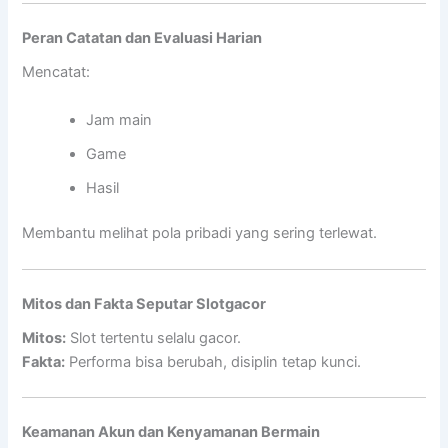
Peran Catatan dan Evaluasi Harian
Mencatat:
Jam main
Game
Hasil
Membantu melihat pola pribadi yang sering terlewat.
Mitos dan Fakta Seputar Slotgacor
Mitos:
Slot tertentu selalu gacor.
Fakta:
Performa bisa berubah, disiplin tetap kunci.
Keamanan Akun dan Kenyamanan Bermain