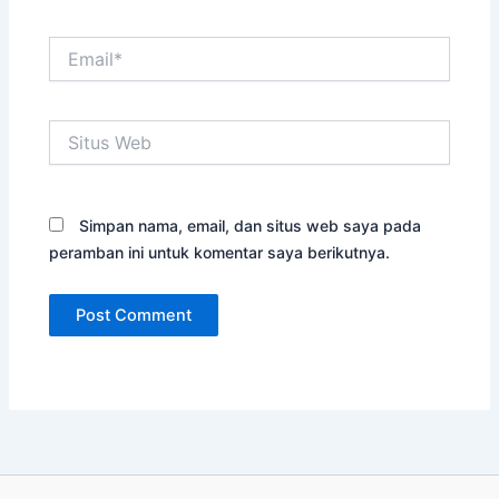
Email*
Situs
Web
Simpan nama, email, dan situs web saya pada
peramban ini untuk komentar saya berikutnya.