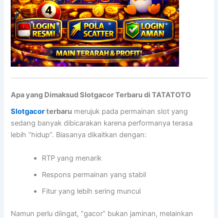
Apa yang Dimaksud Slotgacor Terbaru di TATATOTO
Slotgacor
terbaru
merujuk pada permainan slot yang
sedang banyak dibicarakan karena performanya terasa
lebih “hidup”. Biasanya dikaitkan dengan:
RTP yang menarik
Respons permainan yang stabil
Fitur yang lebih sering muncul
Namun perlu diingat, “gacor” bukan jaminan, melainkan