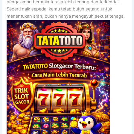
pengalaman bermain terasa lebih tenang dan terkendali.
Seperti naik sepeda, kamu tetap butuh setang untuk
menentukan arah, bukan hanya mengayuh sekuat tenaga.