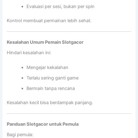
Evaluasi per sesi, bukan per spin
Kontrol membuat permainan lebih sehat.
Kesalahan Umum Pemain Slotgacor
Hindari kesalahan ini:
Mengejar kekalahan
Terlalu sering ganti game
Bermain tanpa rencana
Kesalahan kecil bisa berdampak panjang.
Panduan Slotgacor untuk Pemula
Bagi pemula: