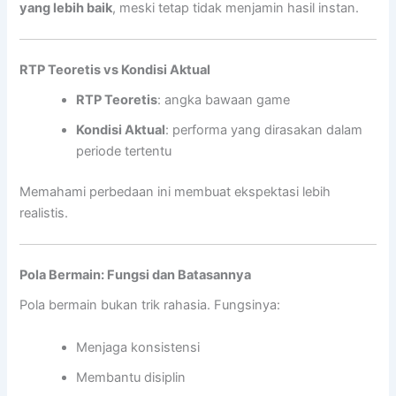
yang lebih baik
, meski tetap tidak menjamin hasil instan.
RTP Teoretis vs Kondisi Aktual
RTP Teoretis
: angka bawaan game
Kondisi Aktual
: performa yang dirasakan dalam
periode tertentu
Memahami perbedaan ini membuat ekspektasi lebih
realistis.
Pola Bermain: Fungsi dan Batasannya
Pola bermain bukan trik rahasia. Fungsinya:
Menjaga konsistensi
Membantu disiplin