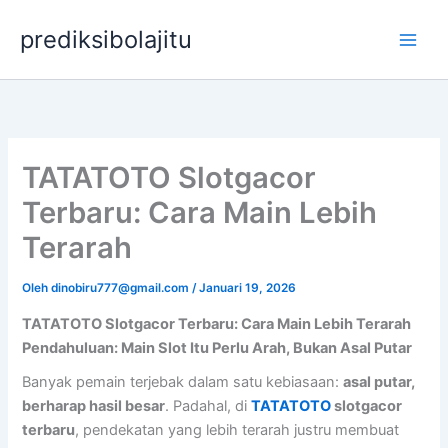
Lewati
prediksibolajitu
ke
konten
TATATOTO Slotgacor
Terbaru: Cara Main Lebih
Terarah
Oleh
dinobiru777@gmail.com
/
Januari 19, 2026
TATATOTO Slotgacor Terbaru: Cara Main Lebih Terarah
Pendahuluan: Main Slot Itu Perlu Arah, Bukan Asal Putar
Banyak pemain terjebak dalam satu kebiasaan:
asal putar,
berharap hasil besar
. Padahal, di
TATATOTO
slotgacor
terbaru
, pendekatan yang lebih terarah justru membuat