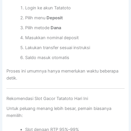
Login ke akun Tatatoto
Pilih menu
Deposit
Pilih metode
Dana
Masukkan nominal deposit
Lakukan transfer sesuai instruksi
Saldo masuk otomatis
Proses ini umumnya hanya memerlukan waktu beberapa
detik.
Rekomendasi Slot Gacor Tatatoto Hari Ini
Untuk peluang menang lebih besar, pemain biasanya
memilih:
Slot dengan RTP 95%–99%