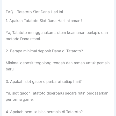
FAQ – Tatatoto Slot Dana Hari Ini
1. Apakah Tatatoto Slot Dana Hari Ini aman?
Ya, Tatatoto menggunakan sistem keamanan berlapis dan
metode Dana resmi.
2. Berapa minimal deposit Dana di Tatatoto?
Minimal deposit tergolong rendah dan ramah untuk pemain
baru.
3. Apakah slot gacor diperbarui setiap hari?
Ya, slot gacor Tatatoto diperbarui secara rutin berdasarkan
performa game.
4. Apakah pemula bisa bermain di Tatatoto?