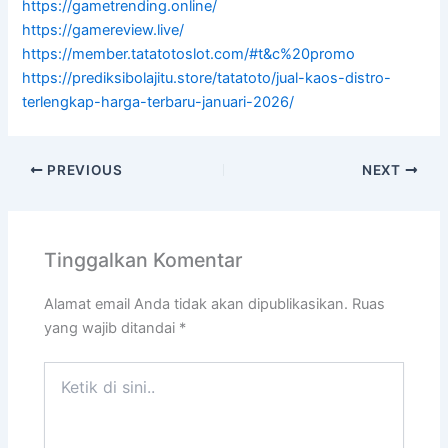
https://gametrending.online/
https://gamereview.live/
https://member.tatatotoslot.com/#t&c%20promo
https://prediksibolajitu.store/tatatoto/jual-kaos-distro-
terlengkap-harga-terbaru-januari-2026/
PREVIOUS
NEXT
Tinggalkan Komentar
Alamat email Anda tidak akan dipublikasikan.
Ruas
yang wajib ditandai
*
Ketik
di
sini..