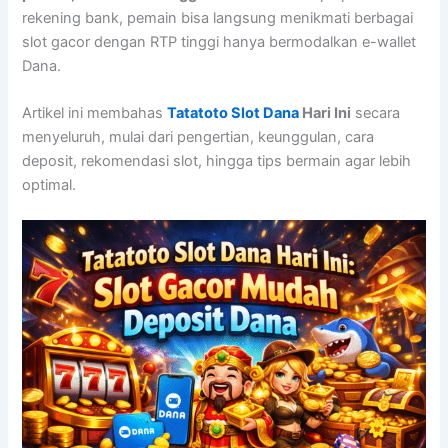
rekening bank, pemain bisa langsung menikmati berbagai
slot gacor dengan RTP tinggi hanya bermodalkan e-wallet
Dana.
Artikel ini membahas
Tatatoto Slot Dana
Hari Ini
secara
menyeluruh, mulai dari pengertian, keunggulan, cara
deposit, rekomendasi slot, hingga tips bermain agar lebih
optimal.