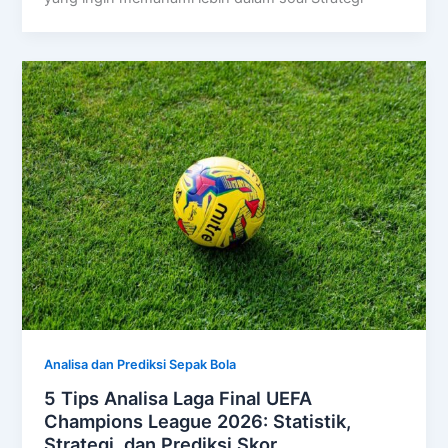
Analisa dan Prediksi Sepak Bola
5 Tips Analisa Laga Final UEFA
Champions League 2026: Statistik,
Strategi, dan Prediksi Skor