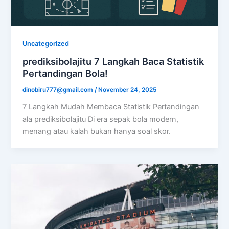
Uncategorized
prediksibolajitu 7 Langkah Baca Statistik
Pertandingan Bola!
dinobiru777@gmail.com
/
November 24, 2025
7 Langkah Mudah Membaca Statistik Pertandingan
ala prediksibolajitu Di era sepak bola modern,
menang atau kalah bukan hanya soal skor.