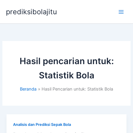
Lewati
prediksibolajitu
ke
konten
Hasil pencarian untuk:
Statistik Bola
Beranda
Hasil Pencarian untuk: Statistik Bola
Analisis dan Prediksi Sepak Bola