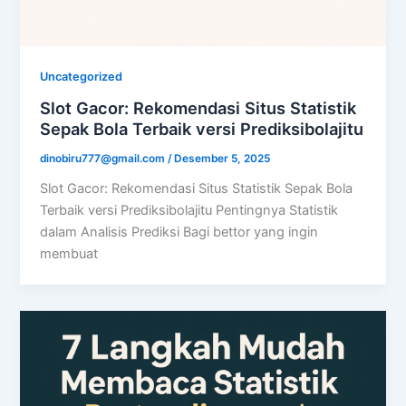
Uncategorized
Slot Gacor: Rekomendasi Situs Statistik
Sepak Bola Terbaik versi Prediksibolajitu
dinobiru777@gmail.com
/
Desember 5, 2025
Slot Gacor: Rekomendasi Situs Statistik Sepak Bola
Terbaik versi Prediksibolajitu Pentingnya Statistik
dalam Analisis Prediksi Bagi bettor yang ingin
membuat