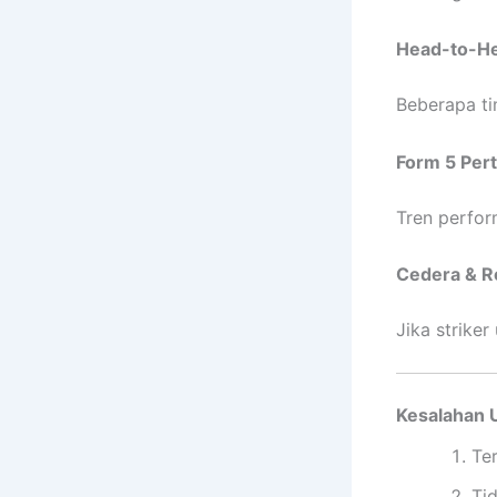
Head-to-H
Beberapa ti
Form 5 Per
Tren perfo
Cedera & R
Jika striker
Kesalahan 
Ter
Tid