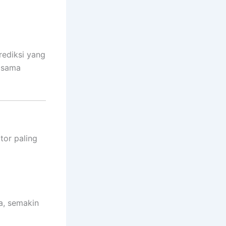
rediksi yang
g sama
tor paling
a, semakin