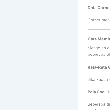
Data Corner
Corner menj
Cara Memba
Mengolah d
beberapa el
Rata-Rata G
Jika kedua 
Pola Goal 
Beberapa ti