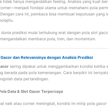
la tidak hanya mengandalkan feeling. Analisis yang kuat ber
corner—menjadi fondasi utama untuk memahami pola perm
 Dengan cara ini, pembaca bisa membuat keputusan yang le
bolajitu
.
 dunia prediksi mulai terhubung erat dengan pola
slot gaco
mengandalkan membaca pola, tren, dan momentum.
t Gacor dan Relevansinya dengan Analisis Prediksi
gacor
sering dipakai untuk menggambarkan kondisi ketika 
g berada pada pola kemenangan. Cara berpikir ini ternyata
engolah data pertandingan.
ola Data & Slot Gacor Terpercaya
al naik atau corner meningkat, kondisi ini mirip pola
gacor 