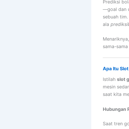
Prediksi bo
—goal dan 
sebuah tim.
ala
prediksi
Menariknya,
sama-sama 
Apa Itu Slo
Istilah
slot 
mesin sedan
saat kita m
Hubungan P
Saat tren go