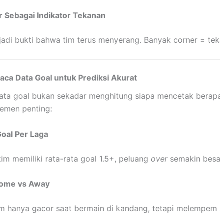
 Sebagai Indikator Tekanan
adi bukti bahwa tim terus menyerang. Banyak corner = teka
ca Data Goal untuk Prediksi Akurat
ata goal bukan sekadar menghitung siapa mencetak berap
emen penting:
oal Per Laga
tim memiliki rata-rata goal 1.5+, peluang
over
semakin besa
Home vs Away
m hanya gacor saat bermain di kandang, tetapi melempem 