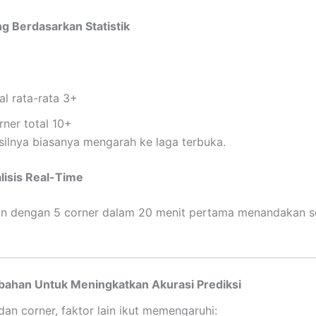
ng Berdasarkan Statistik
al rata-rata 3+
rner total 10+
silnya biasanya mengarah ke laga terbuka.
lisis Real-Time
an dengan 5 corner dalam 20 menit pertama menandakan 
bahan Untuk Meningkatkan Akurasi Prediksi
dan corner, faktor lain ikut memengaruhi: