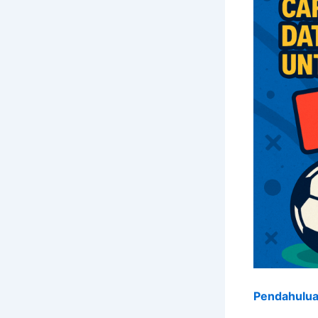
Pendahulua