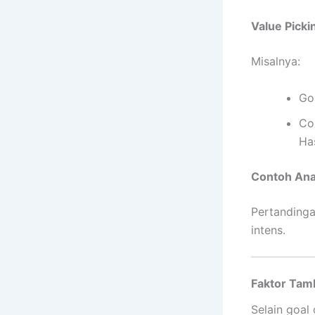
Value Picki
Misalnya:
Go
Co
Ha
Contoh Ana
Pertanding
intens.
Faktor Tam
Selain goal 