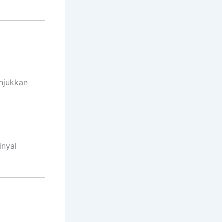
unjukkan
inyal