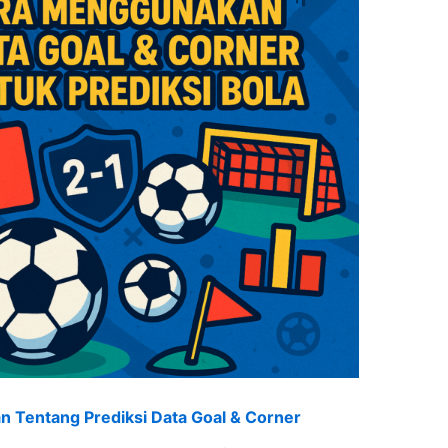
n Tentang Prediksi Data Goal & Corner