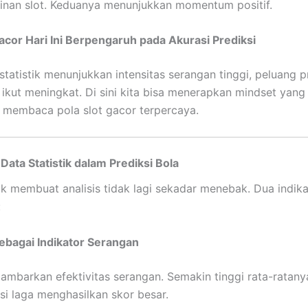
nan slot. Keduanya menunjukkan momentum positif.
or Hari Ini Berpengaruh pada Akurasi Prediksi
statistik menunjukkan intensitas serangan tinggi, peluang p
t ikut meningkat. Di sini kita bisa menerapkan mindset yan
t membaca pola slot gacor terpercaya.
Data Statistik dalam Prediksi Bola
tik membuat analisis tidak lagi sekadar menebak. Dua indika
:
ebagai Indikator Serangan
mbarkan efektivitas serangan. Semakin tinggi rata-ratany
si laga menghasilkan skor besar.