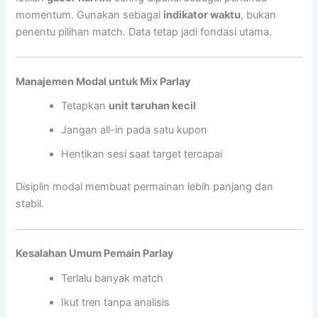
momentum. Gunakan sebagai
indikator waktu
, bukan
penentu pilihan match. Data tetap jadi fondasi utama.
Manajemen Modal untuk Mix Parlay
Tetapkan
unit taruhan kecil
Jangan all-in pada satu kupon
Hentikan sesi saat target tercapai
Disiplin modal membuat permainan lebih panjang dan
stabil.
Kesalahan Umum Pemain Parlay
Terlalu banyak match
Ikut tren tanpa analisis