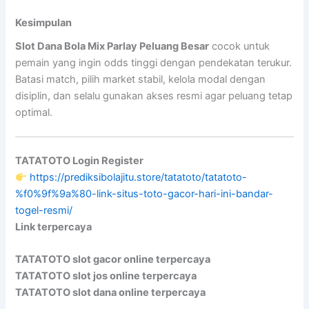
Kesimpulan
Slot Dana Bola Mix Parlay Peluang Besar
cocok untuk
pemain yang ingin odds tinggi dengan pendekatan terukur.
Batasi match, pilih market stabil, kelola modal dengan
disiplin, dan selalu gunakan akses resmi agar peluang tetap
optimal.
TATATOTO Login Register
https://prediksibolajitu.store/tatatoto/tatatoto-
%f0%9f%9a%80-link-situs-toto-gacor-hari-ini-bandar-
togel-resmi/
Link terpercaya
TATATOTO slot gacor online terpercaya
TATATOTO slot jos online terpercaya
TATATOTO slot dana online terpercaya