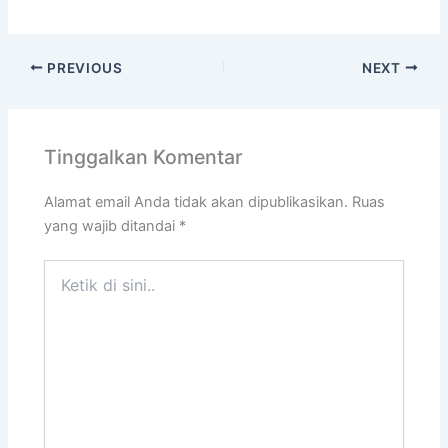
PREVIOUS
NEXT
Tinggalkan Komentar
Alamat email Anda tidak akan dipublikasikan.
Ruas
yang wajib ditandai
*
Ketik
di
sini..