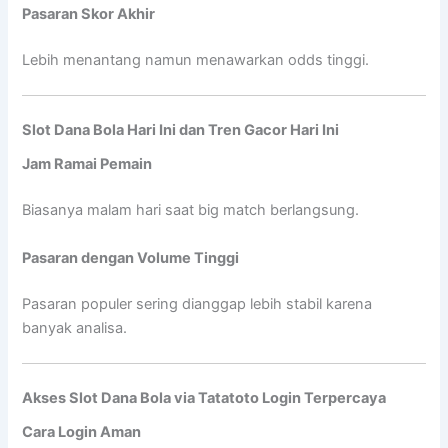
Pasaran Skor Akhir
Lebih menantang namun menawarkan odds tinggi.
Slot Dana Bola Hari Ini dan Tren Gacor Hari Ini
Jam Ramai Pemain
Biasanya malam hari saat big match berlangsung.
Pasaran dengan Volume Tinggi
Pasaran populer sering dianggap lebih stabil karena
banyak analisa.
Akses Slot Dana Bola via Tatatoto Login Terpercaya
Cara Login Aman