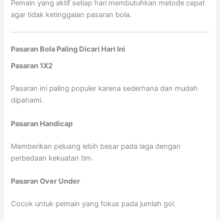
Pemain yang aktif setiap hari membutuhkan metode cepat
agar tidak ketinggalan pasaran bola.
Pasaran Bola Paling Dicari Hari Ini
Pasaran 1X2
Pasaran ini paling populer karena sederhana dan mudah
dipahami.
Pasaran Handicap
Memberikan peluang lebih besar pada laga dengan
perbedaan kekuatan tim.
Pasaran Over Under
Cocok untuk pemain yang fokus pada jumlah gol.