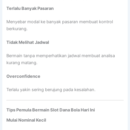
Terlalu Banyak Pasaran
Menyebar modal ke banyak pasaran membuat kontrol
berkurang.
Tidak Melihat Jadwal
Bermain tanpa memperhatikan jadwal membuat analisa
kurang matang.
Overconfidence
Terlalu yakin sering berujung pada kesalahan.
Tips Pemula Bermain Slot Dana Bola Hari Ini
Mulai Nominal Kecil