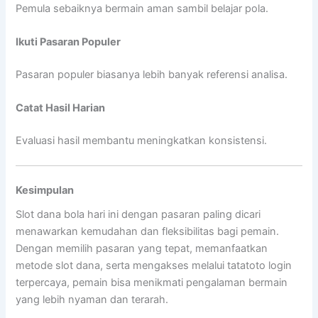
Pemula sebaiknya bermain aman sambil belajar pola.
Ikuti Pasaran Populer
Pasaran populer biasanya lebih banyak referensi analisa.
Catat Hasil Harian
Evaluasi hasil membantu meningkatkan konsistensi.
Kesimpulan
Slot dana bola hari ini dengan pasaran paling dicari
menawarkan kemudahan dan fleksibilitas bagi pemain.
Dengan memilih pasaran yang tepat, memanfaatkan
metode slot dana, serta mengakses melalui tatatoto login
terpercaya, pemain bisa menikmati pengalaman bermain
yang lebih nyaman dan terarah.