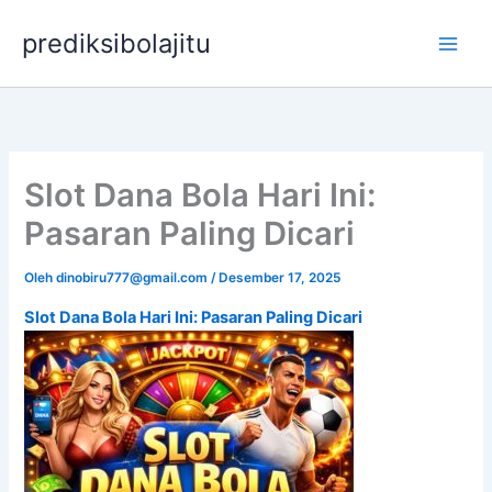
Lewati
prediksibolajitu
ke
konten
Slot Dana Bola Hari Ini:
Pasaran Paling Dicari
Oleh
dinobiru777@gmail.com
/
Desember 17, 2025
Slot Dana Bola Hari Ini: Pasaran Paling Dicari