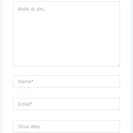
Ketik
di
sini..
Name*
Email*
Situs
Web