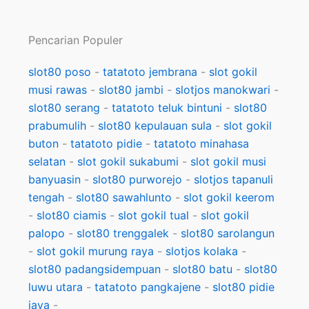
Pencarian Populer
slot80 poso
-
tatatoto jembrana
-
slot gokil
musi rawas
-
slot80 jambi
-
slotjos manokwari
-
slot80 serang
-
tatatoto teluk bintuni
-
slot80
prabumulih
-
slot80 kepulauan sula
-
slot gokil
buton
-
tatatoto pidie
-
tatatoto minahasa
selatan
-
slot gokil sukabumi
-
slot gokil musi
banyuasin
-
slot80 purworejo
-
slotjos tapanuli
tengah
-
slot80 sawahlunto
-
slot gokil keerom
-
slot80 ciamis
-
slot gokil tual
-
slot gokil
palopo
-
slot80 trenggalek
-
slot80 sarolangun
-
slot gokil murung raya
-
slotjos kolaka
-
slot80 padangsidempuan
-
slot80 batu
-
slot80
luwu utara
-
tatatoto pangkajene
-
slot80 pidie
jaya
-