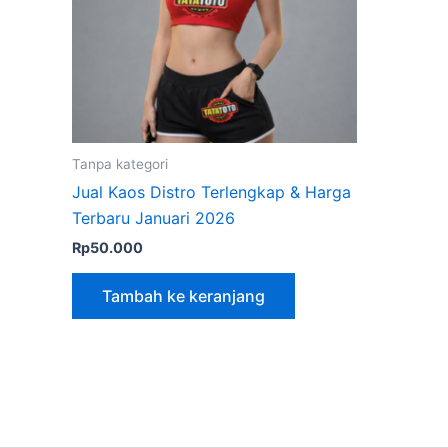
Tanpa kategori
Jual Kaos Distro Terlengkap & Harga
Terbaru Januari 2026
Rp
50.000
Tambah ke keranjang