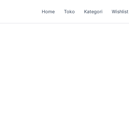
Home
Toko
Kategori
Wishlist