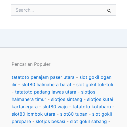
Cari
untuk:
Pencarian Populer
tatatoto penajam paser utara
-
slot gokil ogan
ilir
-
slot80 halmahera barat
-
slot gokil toli-toli
-
tatatoto padang lawas utara
-
slotjos
halmahera timur
-
slotjos sintang
-
slotjos kutai
kartanegara
-
slot80 wajo
-
tatatoto kotabaru
-
slot80 lombok utara
-
slot80 tuban
-
slot gokil
parepare
-
slotjos bekasi
-
slot gokil sabang
-