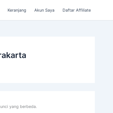
Keranjang
Akun Saya
Daftar Affiliate
rakarta
kunci yang berbeda.