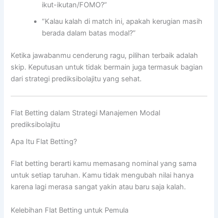
ikut-ikutan/FOMO?”
“Kalau kalah di match ini, apakah kerugian masih
berada dalam batas modal?”
Ketika jawabanmu cenderung ragu, pilihan terbaik adalah
skip. Keputusan untuk tidak bermain juga termasuk bagian
dari strategi prediksibolajitu yang sehat.
Flat Betting dalam Strategi Manajemen Modal
prediksibolajitu
Apa Itu Flat Betting?
Flat betting berarti kamu memasang nominal yang sama
untuk setiap taruhan. Kamu tidak mengubah nilai hanya
karena lagi merasa sangat yakin atau baru saja kalah.
Kelebihan Flat Betting untuk Pemula