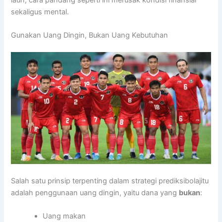
sekaligus mental.
Gunakan Uang Dingin, Bukan Uang Kebutuhan
Salah satu prinsip terpenting dalam strategi prediksibolajitu
adalah penggunaan uang dingin, yaitu dana yang
bukan
:
Uang makan