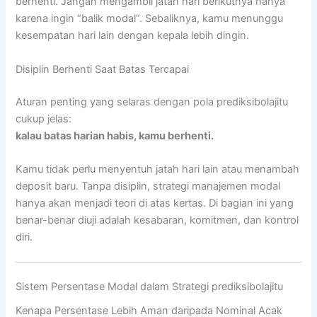
berhenti. Jangan mengambil jatah hari berikutnya hanya
karena ingin “balik modal”. Sebaliknya, kamu menunggu
kesempatan hari lain dengan kepala lebih dingin.
Disiplin Berhenti Saat Batas Tercapai
Aturan penting yang selaras dengan pola prediksibolajitu
cukup jelas:
kalau batas harian habis, kamu berhenti.
Kamu tidak perlu menyentuh jatah hari lain atau menambah
deposit baru. Tanpa disiplin, strategi manajemen modal
hanya akan menjadi teori di atas kertas. Di bagian ini yang
benar-benar diuji adalah kesabaran, komitmen, dan kontrol
diri.
Sistem Persentase Modal dalam Strategi prediksibolajitu
Kenapa Persentase Lebih Aman daripada Nominal Acak