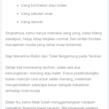
Uang kontrakan atau cicilan
Uang sekolah anak
Uang darurat
Singkatnya, kamu hanya memakai uang yang, kalau hilang
sekalipun, hidup tetap berjalan normal. Dari sinilah fondasi
manajemen modal yang sehat mulai terbentuk.
Siap Menerima Risiko dan Tidak Bergantung pada Taruhan
Setiap kali memasang taruhan, selalu ada dua
kemungkinan: menang atau kalah. Fokus prediksibolajitu
bukan mencari cara untuk selalu menang, melainkan
mengendalikan seberapa besar dampak kekalahan
terhadap total modal.
Selain itu, kamu tidak boleh menggantungkan harapan
perbaikan finansial lewat taruhan. Bila keuangan sedang