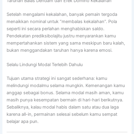
Taruhan Balas Dendam dan Efek Domino Kekalahan
Setelah mengalami kekalahan, banyak pemain tergoda
menaikkan nominal untuk “membalas kekalahan”. Pola
seperti ini secara perlahan menghabiskan saldo.
Pendekatan prediksibolajitu justru menyarankan kamu
mempertahankan sistem yang sama meskipun baru kalah,
bukan menggandakan taruhan hanya karena emosi.
Selalu Lindungi Modal Terlebih Dahulu
Tujuan utama strategi ini sangat sederhana: kamu
melindungi modalmu selama mungkin. Kemenangan kamu
anggap sebagai bonus. Selama modal masih aman, kamu
masih punya kesempatan bermain di hari-hari berikutnya.
Sebaliknya, kalau modal habis dalam satu atau dua laga
karena all-in, permainan selesai sebelum kamu sempat
belajar apa pun.