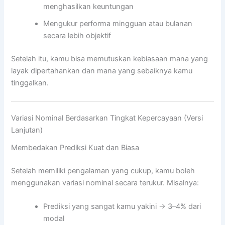
menghasilkan keuntungan
Mengukur performa mingguan atau bulanan
secara lebih objektif
Setelah itu, kamu bisa memutuskan kebiasaan mana yang
layak dipertahankan dan mana yang sebaiknya kamu
tinggalkan.
Variasi Nominal Berdasarkan Tingkat Kepercayaan (Versi
Lanjutan)
Membedakan Prediksi Kuat dan Biasa
Setelah memiliki pengalaman yang cukup, kamu boleh
menggunakan variasi nominal secara terukur. Misalnya:
Prediksi yang sangat kamu yakini → 3–4% dari
modal