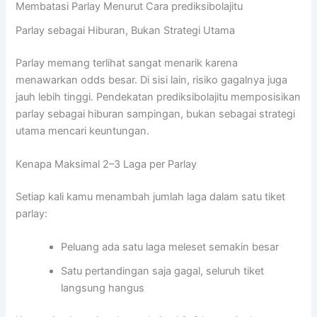
Membatasi Parlay Menurut Cara prediksibolajitu
Parlay sebagai Hiburan, Bukan Strategi Utama
Parlay memang terlihat sangat menarik karena
menawarkan odds besar. Di sisi lain, risiko gagalnya juga
jauh lebih tinggi. Pendekatan prediksibolajitu memposisikan
parlay sebagai hiburan sampingan, bukan sebagai strategi
utama mencari keuntungan.
Kenapa Maksimal 2–3 Laga per Parlay
Setiap kali kamu menambah jumlah laga dalam satu tiket
parlay:
Peluang ada satu laga meleset semakin besar
Satu pertandingan saja gagal, seluruh tiket
langsung hangus