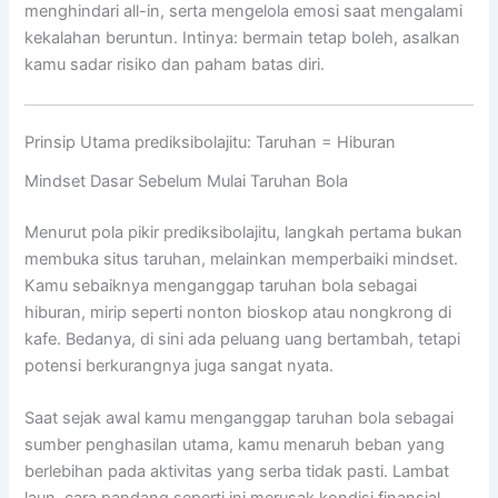
menghindari all-in, serta mengelola emosi saat mengalami
kekalahan beruntun. Intinya: bermain tetap boleh, asalkan
kamu sadar risiko dan paham batas diri.
Prinsip Utama prediksibolajitu: Taruhan = Hiburan
Mindset Dasar Sebelum Mulai Taruhan Bola
Menurut pola pikir prediksibolajitu, langkah pertama bukan
membuka situs taruhan, melainkan memperbaiki mindset.
Kamu sebaiknya menganggap taruhan bola sebagai
hiburan, mirip seperti nonton bioskop atau nongkrong di
kafe. Bedanya, di sini ada peluang uang bertambah, tetapi
potensi berkurangnya juga sangat nyata.
Saat sejak awal kamu menganggap taruhan bola sebagai
sumber penghasilan utama, kamu menaruh beban yang
berlebihan pada aktivitas yang serba tidak pasti. Lambat
laun, cara pandang seperti ini merusak kondisi finansial