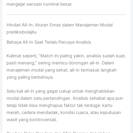
mengejar sensasi nominal besar.
Hindari All-In: Aturan Emas dalam Manajemen Modal
prediksibolajitu
Bahaya All-In Saat Terlalu Percaya Analisis
Kalimat seperti, “Match ini paling yakin, analisis sudah kuat,
pasti menang,” sering memicu dorongan all-in. Dalam
manajemen modal yang sehat, all-in termasuk langkah
yang paling berbahaya.
Satu kali all-in yang gagal cukup untuk menghabiskan
modal dalam satu pertandingan. Analisis sehebat apa pun
tetap tidak bisa menghapus faktor tak terduga: kartu
merah, cedera mendadak, kondisi cuaca, atau keputusan
wasit yang kontroversial.