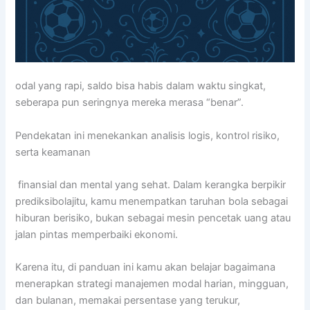
odal yang rapi, saldo bisa habis dalam waktu singkat,
seberapa pun seringnya mereka merasa “benar”.
Pendekatan ini menekankan analisis logis, kontrol risiko,
serta keamanan
finansial dan mental yang sehat. Dalam kerangka berpikir
prediksibolajitu, kamu menempatkan taruhan bola sebagai
hiburan berisiko, bukan sebagai mesin pencetak uang atau
jalan pintas memperbaiki ekonomi.
Karena itu, di panduan ini kamu akan belajar bagaimana
menerapkan strategi manajemen modal harian, mingguan,
dan bulanan, memakai persentase yang terukur,