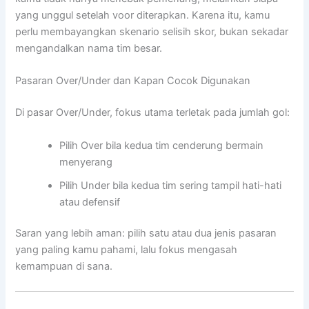
yang unggul setelah voor diterapkan. Karena itu, kamu
perlu membayangkan skenario selisih skor, bukan sekadar
mengandalkan nama tim besar.
Pasaran Over/Under dan Kapan Cocok Digunakan
Di pasar Over/Under, fokus utama terletak pada jumlah gol:
Pilih Over bila kedua tim cenderung bermain
menyerang
Pilih Under bila kedua tim sering tampil hati-hati
atau defensif
Saran yang lebih aman: pilih satu atau dua jenis pasaran
yang paling kamu pahami, lalu fokus mengasah
kemampuan di sana.