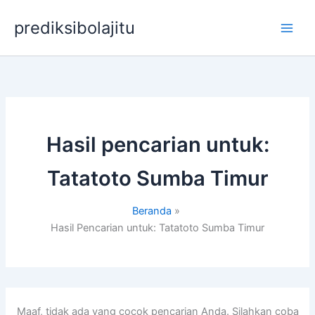
Lewati
prediksibolajitu
ke
konten
Hasil pencarian untuk:
Tatatoto Sumba Timur
Beranda
Hasil Pencarian untuk: Tatatoto Sumba Timur
Maaf, tidak ada yang cocok pencarian Anda. Silahkan coba