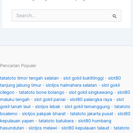
Cari
untuk:
Pencarian Populer
tatatoto timor tengah selatan
-
slot gokil bukittinggi
-
slot80
tanjung jabung timur
-
slotjos halmahera selatan
-
slot gokil
cilegon
-
tatatoto bone bolango
-
slot gokil singkawang
-
slot80
maluku tengah
-
slot gokil paniai
-
slot80 palangka raya
-
slot
gokil tanah laut
-
slotjos lebak
-
slot gokil temanggung
-
tatatoto
boalemo
-
slotjos pakpak bharat
-
tatatoto jakarta pusat
-
slot80
kepulauan yapen
-
tatatoto batubara
-
slot80 humbang
hasundutan
-
slotjos melawi
-
slot80 kepulauan talaud
-
tatatoto