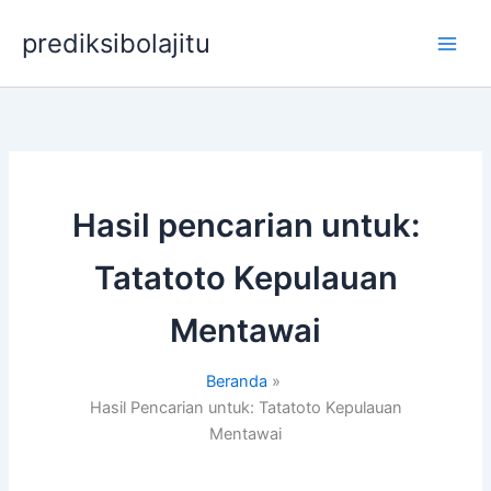
Lewati
prediksibolajitu
ke
konten
Hasil pencarian untuk:
Tatatoto Kepulauan
Mentawai
Beranda
Hasil Pencarian untuk: Tatatoto Kepulauan
Mentawai