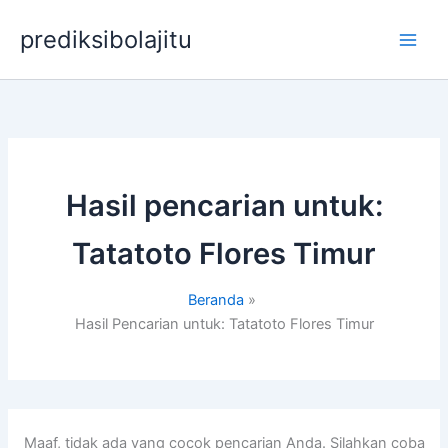
Lewati
prediksibolajitu
ke
konten
Hasil pencarian untuk:
Tatatoto Flores Timur
Beranda
Hasil Pencarian untuk: Tatatoto Flores Timur
Maaf, tidak ada yang cocok pencarian Anda. Silahkan coba