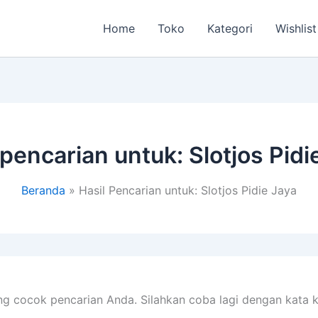
Home
Toko
Kategori
Wishlist
 pencarian untuk:
Slotjos Pidi
Beranda
Hasil Pencarian untuk: Slotjos Pidie Jaya
ng cocok pencarian Anda. Silahkan coba lagi dengan kata 