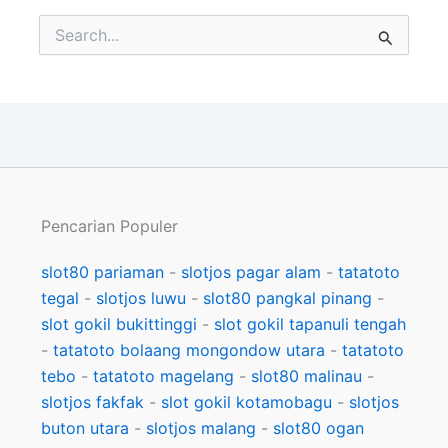
Cari
untuk:
Pencarian Populer
slot80 pariaman
-
slotjos pagar alam
-
tatatoto
tegal
-
slotjos luwu
-
slot80 pangkal pinang
-
slot gokil bukittinggi
-
slot gokil tapanuli tengah
-
tatatoto bolaang mongondow utara
-
tatatoto
tebo
-
tatatoto magelang
-
slot80 malinau
-
slotjos fakfak
-
slot gokil kotamobagu
-
slotjos
buton utara
-
slotjos malang
-
slot80 ogan