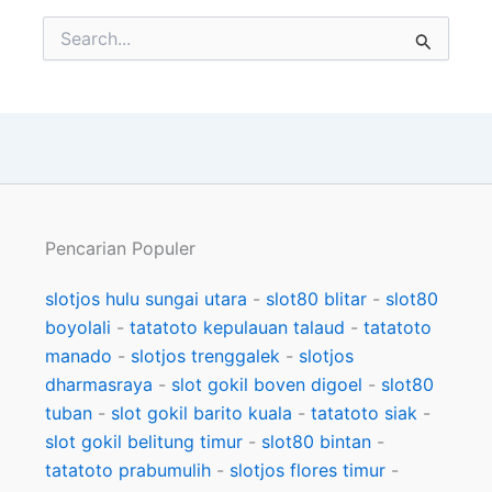
Cari
untuk:
Pencarian Populer
slotjos hulu sungai utara
-
slot80 blitar
-
slot80
boyolali
-
tatatoto kepulauan talaud
-
tatatoto
manado
-
slotjos trenggalek
-
slotjos
dharmasraya
-
slot gokil boven digoel
-
slot80
tuban
-
slot gokil barito kuala
-
tatatoto siak
-
slot gokil belitung timur
-
slot80 bintan
-
tatatoto prabumulih
-
slotjos flores timur
-