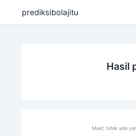
Lewati
prediksibolajitu
ke
konten
Hasil 
Maaf, tidak ada ya