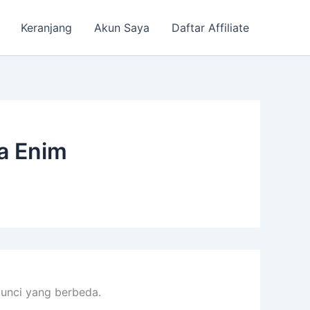
Keranjang
Akun Saya
Daftar Affiliate
a Enim
kunci yang berbeda.