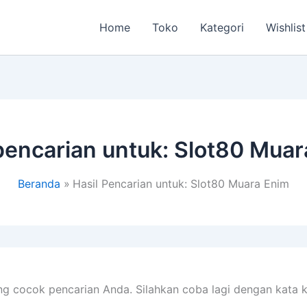
Home
Toko
Kategori
Wishlist
pencarian untuk:
Slot80 Muar
Beranda
Hasil Pencarian untuk: Slot80 Muara Enim
ng cocok pencarian Anda. Silahkan coba lagi dengan kata 