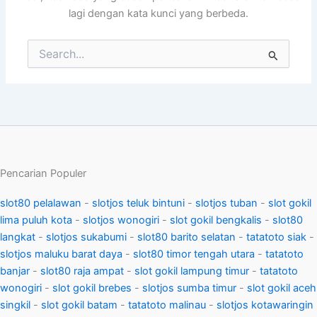
lagi dengan kata kunci yang berbeda.
Cari
untuk:
Pencarian Populer
slot80 pelalawan
-
slotjos teluk bintuni
-
slotjos tuban
-
slot gokil
lima puluh kota
-
slotjos wonogiri
-
slot gokil bengkalis
-
slot80
langkat
-
slotjos sukabumi
-
slot80 barito selatan
-
tatatoto siak
-
slotjos maluku barat daya
-
slot80 timor tengah utara
-
tatatoto
banjar
-
slot80 raja ampat
-
slot gokil lampung timur
-
tatatoto
wonogiri
-
slot gokil brebes
-
slotjos sumba timur
-
slot gokil aceh
singkil
-
slot gokil batam
-
tatatoto malinau
-
slotjos kotawaringin