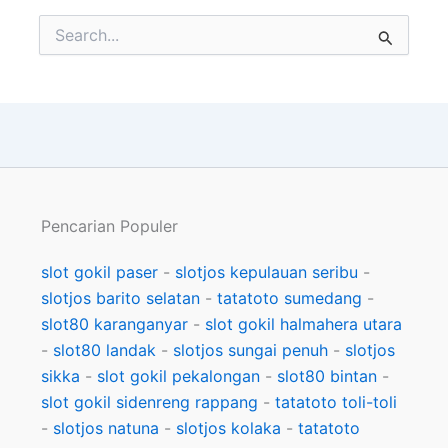
Cari
untuk:
Pencarian Populer
slot gokil paser
-
slotjos kepulauan seribu
-
slotjos barito selatan
-
tatatoto sumedang
-
slot80 karanganyar
-
slot gokil halmahera utara
-
slot80 landak
-
slotjos sungai penuh
-
slotjos
sikka
-
slot gokil pekalongan
-
slot80 bintan
-
slot gokil sidenreng rappang
-
tatatoto toli-toli
-
slotjos natuna
-
slotjos kolaka
-
tatatoto