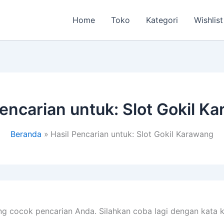
Home
Toko
Kategori
Wishlist
pencarian untuk:
Slot Gokil K
Beranda
Hasil Pencarian untuk: Slot Gokil Karawang
ng cocok pencarian Anda. Silahkan coba lagi dengan kata 