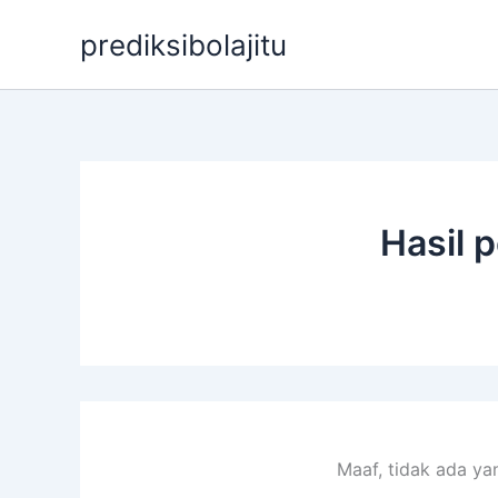
Lewati
prediksibolajitu
ke
konten
Hasil 
Maaf, tidak ada ya